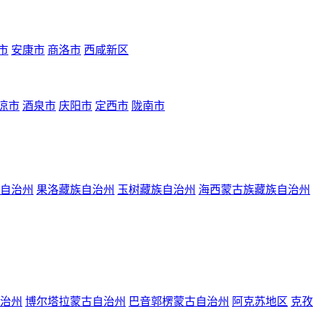
市
安康市
商洛市
西咸新区
凉市
酒泉市
庆阳市
定西市
陇南市
自治州
果洛藏族自治州
玉树藏族自治州
海西蒙古族藏族自治州
治州
博尔塔拉蒙古自治州
巴音郭楞蒙古自治州
阿克苏地区
克孜