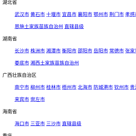
湖北省
武汉市
黄石市
十堰市
宜昌市
襄阳市
鄂州市
荆门市
孝感
恩施土家族苗族自治州
直辖县级
湖南省
长沙市
株洲市
湘潭市
衡阳市
邵阳市
岳阳市
常德市
张家
娄底市
湘西土家族苗族自治州
广西壮族自治区
南宁市
柳州市
桂林市
梧州市
北海市
防城港市
钦州市
贵
来宾市
崇左市
海南省
海口市
三亚市
三沙市
直辖县级
重庆