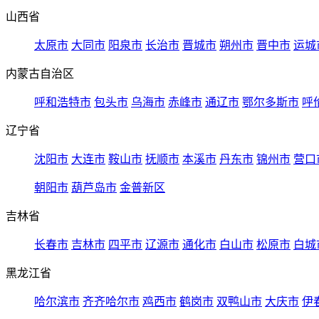
山西省
太原市
大同市
阳泉市
长治市
晋城市
朔州市
晋中市
运城
内蒙古自治区
呼和浩特市
包头市
乌海市
赤峰市
通辽市
鄂尔多斯市
呼
辽宁省
沈阳市
大连市
鞍山市
抚顺市
本溪市
丹东市
锦州市
营口
朝阳市
葫芦岛市
金普新区
吉林省
长春市
吉林市
四平市
辽源市
通化市
白山市
松原市
白城
黑龙江省
哈尔滨市
齐齐哈尔市
鸡西市
鹤岗市
双鸭山市
大庆市
伊