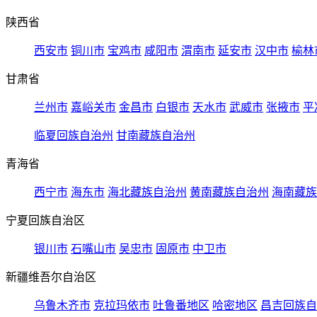
陕西省
西安市
铜川市
宝鸡市
咸阳市
渭南市
延安市
汉中市
榆林
甘肃省
兰州市
嘉峪关市
金昌市
白银市
天水市
武威市
张掖市
平
临夏回族自治州
甘南藏族自治州
青海省
西宁市
海东市
海北藏族自治州
黄南藏族自治州
海南藏族
宁夏回族自治区
银川市
石嘴山市
吴忠市
固原市
中卫市
新疆维吾尔自治区
乌鲁木齐市
克拉玛依市
吐鲁番地区
哈密地区
昌吉回族自