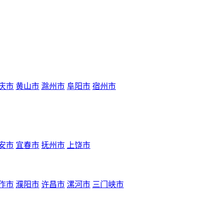
庆市
黄山市
滁州市
阜阳市
宿州市
安市
宜春市
抚州市
上饶市
作市
濮阳市
许昌市
漯河市
三门峡市