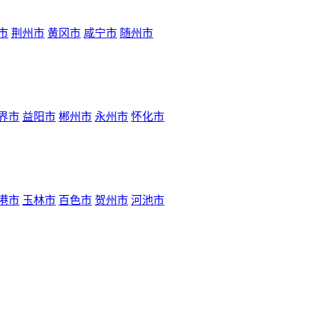
市
荆州市
黄冈市
咸宁市
随州市
界市
益阳市
郴州市
永州市
怀化市
港市
玉林市
百色市
贺州市
河池市