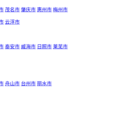
市
茂名市
肇庆市
惠州市
梅州市
市
云浮市
市
泰安市
威海市
日照市
莱芜市
市
舟山市
台州市
丽水市