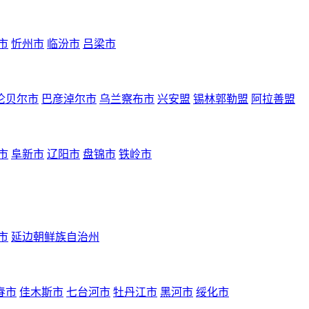
市
忻州市
临汾市
吕梁市
伦贝尔市
巴彦淖尔市
乌兰察布市
兴安盟
锡林郭勒盟
阿拉善盟
市
阜新市
辽阳市
盘锦市
铁岭市
市
延边朝鲜族自治州
春市
佳木斯市
七台河市
牡丹江市
黑河市
绥化市