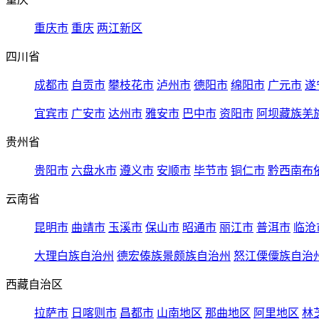
重庆市
重庆
两江新区
四川省
成都市
自贡市
攀枝花市
泸州市
德阳市
绵阳市
广元市
遂
宜宾市
广安市
达州市
雅安市
巴中市
资阳市
阿坝藏族羌
贵州省
贵阳市
六盘水市
遵义市
安顺市
毕节市
铜仁市
黔西南布
云南省
昆明市
曲靖市
玉溪市
保山市
昭通市
丽江市
普洱市
临沧
大理白族自治州
德宏傣族景颇族自治州
怒江傈僳族自治
西藏自治区
拉萨市
日喀则市
昌都市
山南地区
那曲地区
阿里地区
林