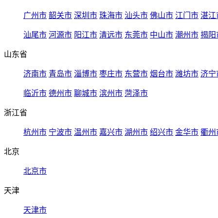
广州市
韶关市
深圳市
珠海市
汕头市
佛山市
江门市
湛江
汕尾市
河源市
阳江市
清远市
东莞市
中山市
潮州市
揭阳
山东省
济南市
青岛市
淄博市
枣庄市
东营市
烟台市
潍坊市
济宁
临沂市
德州市
聊城市
滨州市
菏泽市
浙江省
杭州市
宁波市
温州市
嘉兴市
湖州市
绍兴市
金华市
衢州
北京
北京市
天津
天津市