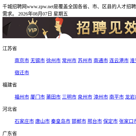
千城招聘网www.zpw.net是覆盖全国各省、市、区县的
需求。 2026年08月07日 星期五
江苏省
南京市
无锡市
徐州市
常州市
苏州市
南通市
连云港市
淮
宿迁市
福建省
福州市
厦门市
莆田市
三明市
泉州市
漳州市
南平市
龙岩
河北省
石家庄市
唐山市
秦皇岛市
邯郸市
邢台市
保定市
张家口
广东省