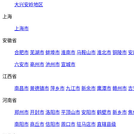
大兴安岭地区
上海
上海市
安徽省
合肥市
芜湖市
蚌埠市
淮南市
马鞍山市
淮北市
铜陵市
安
六安市
亳州市
池州市
宣城市
江西省
南昌市
景德镇市
萍乡市
九江市
新余市
鹰潭市
赣州市
吉
河南省
郑州市
开封市
洛阳市
平顶山市
安阳市
鹤壁市
新乡市
焦
南阳市
商丘市
信阳市
周口市
驻马店市
直辖县级