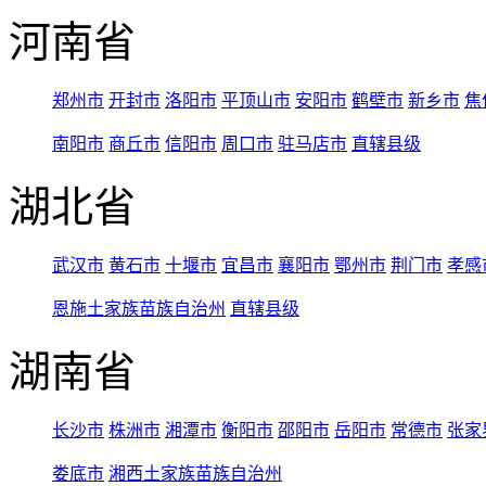
河南省
郑州市
开封市
洛阳市
平顶山市
安阳市
鹤壁市
新乡市
焦
南阳市
商丘市
信阳市
周口市
驻马店市
直辖县级
湖北省
武汉市
黄石市
十堰市
宜昌市
襄阳市
鄂州市
荆门市
孝感
恩施土家族苗族自治州
直辖县级
湖南省
长沙市
株洲市
湘潭市
衡阳市
邵阳市
岳阳市
常德市
张家
娄底市
湘西土家族苗族自治州