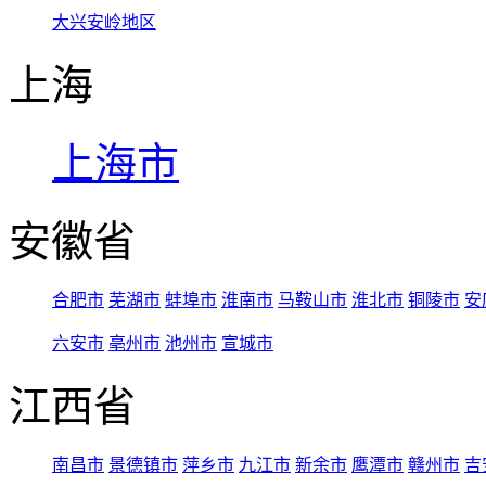
大兴安岭地区
上海
上海市
安徽省
合肥市
芜湖市
蚌埠市
淮南市
马鞍山市
淮北市
铜陵市
安
六安市
亳州市
池州市
宣城市
江西省
南昌市
景德镇市
萍乡市
九江市
新余市
鹰潭市
赣州市
吉