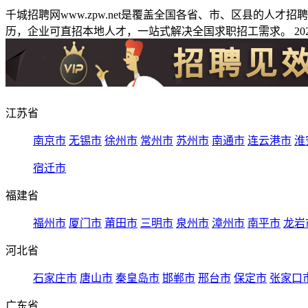
千城招聘网www.zpw.net是覆盖全国各省、市、区县的人
历，企业可直招本地人才，一站式解决全国求职招工需求。 2026
江苏省
南京市
无锡市
徐州市
常州市
苏州市
南通市
连云港市
淮
宿迁市
福建省
福州市
厦门市
莆田市
三明市
泉州市
漳州市
南平市
龙岩
河北省
石家庄市
唐山市
秦皇岛市
邯郸市
邢台市
保定市
张家口
广东省