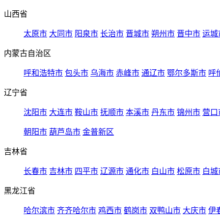
山西省
太原市
大同市
阳泉市
长治市
晋城市
朔州市
晋中市
运城
内蒙古自治区
呼和浩特市
包头市
乌海市
赤峰市
通辽市
鄂尔多斯市
呼
辽宁省
沈阳市
大连市
鞍山市
抚顺市
本溪市
丹东市
锦州市
营口
朝阳市
葫芦岛市
金普新区
吉林省
长春市
吉林市
四平市
辽源市
通化市
白山市
松原市
白城
黑龙江省
哈尔滨市
齐齐哈尔市
鸡西市
鹤岗市
双鸭山市
大庆市
伊