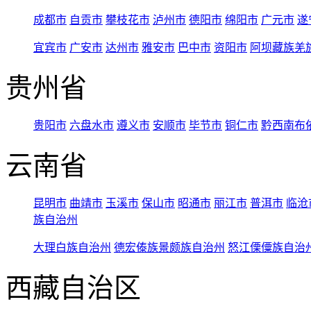
成都市
自贡市
攀枝花市
泸州市
德阳市
绵阳市
广元市
遂
宜宾市
广安市
达州市
雅安市
巴中市
资阳市
阿坝藏族羌
贵州省
贵阳市
六盘水市
遵义市
安顺市
毕节市
铜仁市
黔西南布
云南省
昆明市
曲靖市
玉溪市
保山市
昭通市
丽江市
普洱市
临沧
族自治州
大理白族自治州
德宏傣族景颇族自治州
怒江傈僳族自治
西藏自治区