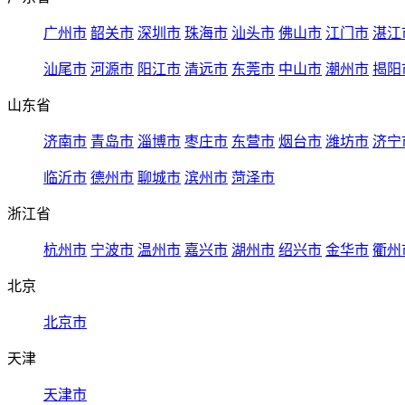
广州市
韶关市
深圳市
珠海市
汕头市
佛山市
江门市
湛江
汕尾市
河源市
阳江市
清远市
东莞市
中山市
潮州市
揭阳
山东省
济南市
青岛市
淄博市
枣庄市
东营市
烟台市
潍坊市
济宁
临沂市
德州市
聊城市
滨州市
菏泽市
浙江省
杭州市
宁波市
温州市
嘉兴市
湖州市
绍兴市
金华市
衢州
北京
北京市
天津
天津市