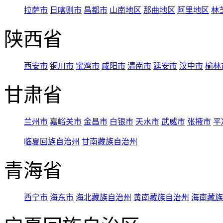
拉萨市
日喀则市
昌都市
山南地区
那曲地区
阿里地区
林
陕西省
西安市
铜川市
宝鸡市
咸阳市
渭南市
延安市
汉中市
榆林
甘肃省
兰州市
嘉峪关市
金昌市
白银市
天水市
武威市
张掖市
平
临夏回族自治州
甘南藏族自治州
青海省
西宁市
海东市
海北藏族自治州
黄南藏族自治州
海南藏族