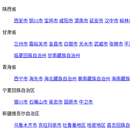
陕西省
西安市
铜川市
宝鸡市
咸阳市
渭南市
延安市
汉中市
榆林
甘肃省
兰州市
嘉峪关市
金昌市
白银市
天水市
武威市
张掖市
平
临夏回族自治州
甘南藏族自治州
青海省
西宁市
海东市
海北藏族自治州
黄南藏族自治州
海南藏族
宁夏回族自治区
银川市
石嘴山市
吴忠市
固原市
中卫市
新疆维吾尔自治区
乌鲁木齐市
克拉玛依市
吐鲁番地区
哈密地区
昌吉回族自