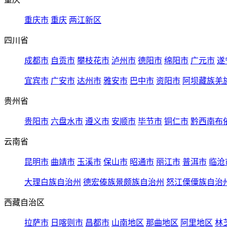
重庆市
重庆
两江新区
四川省
成都市
自贡市
攀枝花市
泸州市
德阳市
绵阳市
广元市
遂
宜宾市
广安市
达州市
雅安市
巴中市
资阳市
阿坝藏族羌
贵州省
贵阳市
六盘水市
遵义市
安顺市
毕节市
铜仁市
黔西南布
云南省
昆明市
曲靖市
玉溪市
保山市
昭通市
丽江市
普洱市
临沧
大理白族自治州
德宏傣族景颇族自治州
怒江傈僳族自治
西藏自治区
拉萨市
日喀则市
昌都市
山南地区
那曲地区
阿里地区
林