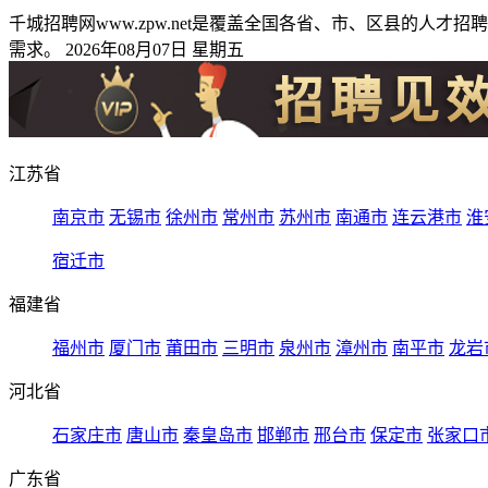
千城招聘网www.zpw.net是覆盖全国各省、市、区县的
需求。 2026年08月07日 星期五
江苏省
南京市
无锡市
徐州市
常州市
苏州市
南通市
连云港市
淮
宿迁市
福建省
福州市
厦门市
莆田市
三明市
泉州市
漳州市
南平市
龙岩
河北省
石家庄市
唐山市
秦皇岛市
邯郸市
邢台市
保定市
张家口
广东省