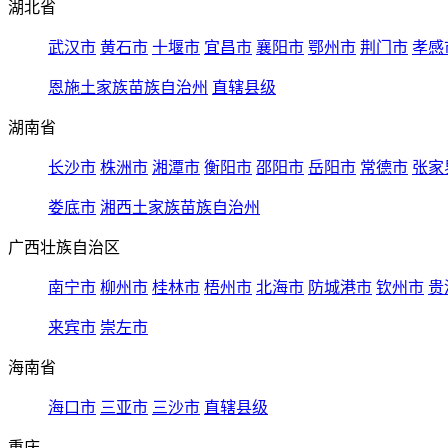
湖北省
武汉市
黄石市
十堰市
宜昌市
襄阳市
鄂州市
荆门市
孝感
恩施土家族苗族自治州
直辖县级
湖南省
长沙市
株洲市
湘潭市
衡阳市
邵阳市
岳阳市
常德市
张家
娄底市
湘西土家族苗族自治州
广西壮族自治区
南宁市
柳州市
桂林市
梧州市
北海市
防城港市
钦州市
贵
来宾市
崇左市
海南省
海口市
三亚市
三沙市
直辖县级
重庆