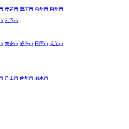
市
茂名市
肇庆市
惠州市
梅州市
市
云浮市
市
泰安市
威海市
日照市
莱芜市
市
舟山市
台州市
丽水市