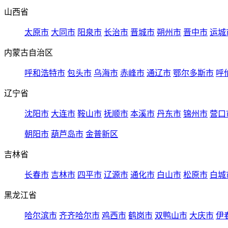
山西省
太原市
大同市
阳泉市
长治市
晋城市
朔州市
晋中市
运城
内蒙古自治区
呼和浩特市
包头市
乌海市
赤峰市
通辽市
鄂尔多斯市
呼
辽宁省
沈阳市
大连市
鞍山市
抚顺市
本溪市
丹东市
锦州市
营口
朝阳市
葫芦岛市
金普新区
吉林省
长春市
吉林市
四平市
辽源市
通化市
白山市
松原市
白城
黑龙江省
哈尔滨市
齐齐哈尔市
鸡西市
鹤岗市
双鸭山市
大庆市
伊