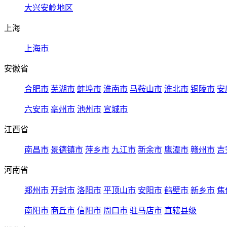
大兴安岭地区
上海
上海市
安徽省
合肥市
芜湖市
蚌埠市
淮南市
马鞍山市
淮北市
铜陵市
安
六安市
亳州市
池州市
宣城市
江西省
南昌市
景德镇市
萍乡市
九江市
新余市
鹰潭市
赣州市
吉
河南省
郑州市
开封市
洛阳市
平顶山市
安阳市
鹤壁市
新乡市
焦
南阳市
商丘市
信阳市
周口市
驻马店市
直辖县级