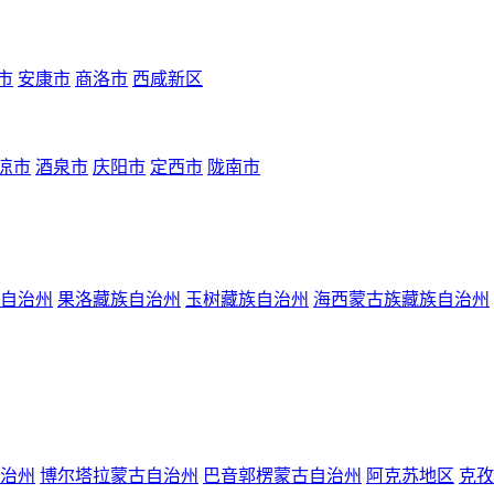
市
安康市
商洛市
西咸新区
凉市
酒泉市
庆阳市
定西市
陇南市
自治州
果洛藏族自治州
玉树藏族自治州
海西蒙古族藏族自治州
治州
博尔塔拉蒙古自治州
巴音郭楞蒙古自治州
阿克苏地区
克孜