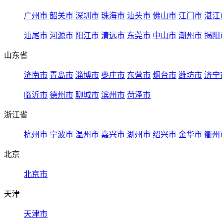
广州市
韶关市
深圳市
珠海市
汕头市
佛山市
江门市
湛江
汕尾市
河源市
阳江市
清远市
东莞市
中山市
潮州市
揭阳
山东省
济南市
青岛市
淄博市
枣庄市
东营市
烟台市
潍坊市
济宁
临沂市
德州市
聊城市
滨州市
菏泽市
浙江省
杭州市
宁波市
温州市
嘉兴市
湖州市
绍兴市
金华市
衢州
北京
北京市
天津
天津市