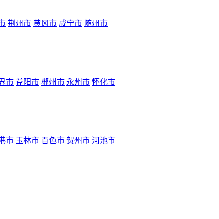
市
荆州市
黄冈市
咸宁市
随州市
界市
益阳市
郴州市
永州市
怀化市
港市
玉林市
百色市
贺州市
河池市