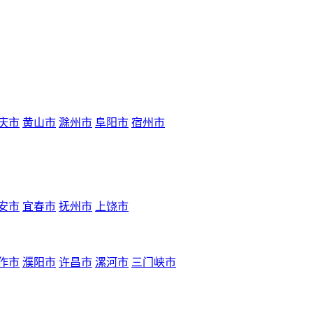
庆市
黄山市
滁州市
阜阳市
宿州市
安市
宜春市
抚州市
上饶市
作市
濮阳市
许昌市
漯河市
三门峡市