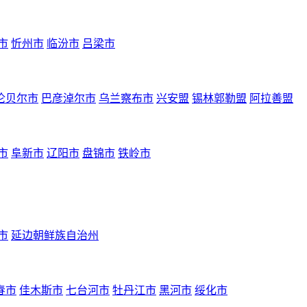
市
忻州市
临汾市
吕梁市
伦贝尔市
巴彦淖尔市
乌兰察布市
兴安盟
锡林郭勒盟
阿拉善盟
市
阜新市
辽阳市
盘锦市
铁岭市
市
延边朝鲜族自治州
春市
佳木斯市
七台河市
牡丹江市
黑河市
绥化市