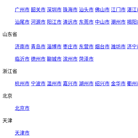
广州市
韶关市
深圳市
珠海市
汕头市
佛山市
江门市
湛江
汕尾市
河源市
阳江市
清远市
东莞市
中山市
潮州市
揭阳
山东省
济南市
青岛市
淄博市
枣庄市
东营市
烟台市
潍坊市
济宁
临沂市
德州市
聊城市
滨州市
菏泽市
浙江省
杭州市
宁波市
温州市
嘉兴市
湖州市
绍兴市
金华市
衢州
北京
北京市
天津
天津市