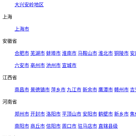
大兴安岭地区
上海
上海市
安徽省
合肥市
芜湖市
蚌埠市
淮南市
马鞍山市
淮北市
铜陵市
安
六安市
亳州市
池州市
宣城市
江西省
南昌市
景德镇市
萍乡市
九江市
新余市
鹰潭市
赣州市
吉
河南省
郑州市
开封市
洛阳市
平顶山市
安阳市
鹤壁市
新乡市
焦
南阳市
商丘市
信阳市
周口市
驻马店市
直辖县级