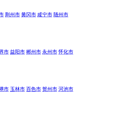
市
荆州市
黄冈市
咸宁市
随州市
界市
益阳市
郴州市
永州市
怀化市
港市
玉林市
百色市
贺州市
河池市