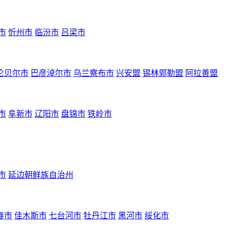
市
忻州市
临汾市
吕梁市
伦贝尔市
巴彦淖尔市
乌兰察布市
兴安盟
锡林郭勒盟
阿拉善盟
市
阜新市
辽阳市
盘锦市
铁岭市
市
延边朝鲜族自治州
春市
佳木斯市
七台河市
牡丹江市
黑河市
绥化市