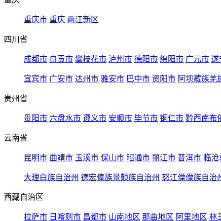
重庆市
重庆
两江新区
四川省
成都市
自贡市
攀枝花市
泸州市
德阳市
绵阳市
广元市
遂
宜宾市
广安市
达州市
雅安市
巴中市
资阳市
阿坝藏族羌
贵州省
贵阳市
六盘水市
遵义市
安顺市
毕节市
铜仁市
黔西南布
云南省
昆明市
曲靖市
玉溪市
保山市
昭通市
丽江市
普洱市
临沧
大理白族自治州
德宏傣族景颇族自治州
怒江傈僳族自治
西藏自治区
拉萨市
日喀则市
昌都市
山南地区
那曲地区
阿里地区
林