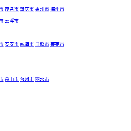
市
茂名市
肇庆市
惠州市
梅州市
市
云浮市
市
泰安市
威海市
日照市
莱芜市
市
舟山市
台州市
丽水市