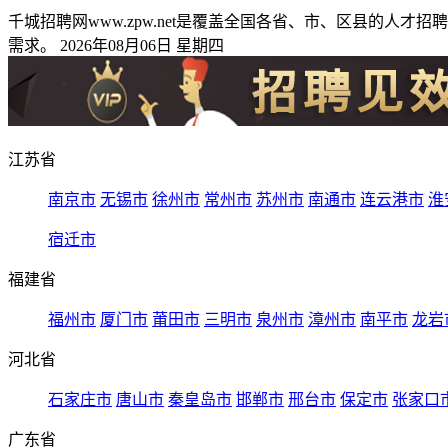
千城招聘网www.zpw.net是覆盖全国各省、市、区县的
需求。 2026年08月06日 星期四
江苏省
南京市
无锡市
徐州市
常州市
苏州市
南通市
连云港市
淮
宿迁市
福建省
福州市
厦门市
莆田市
三明市
泉州市
漳州市
南平市
龙岩
河北省
石家庄市
唐山市
秦皇岛市
邯郸市
邢台市
保定市
张家口
广东省