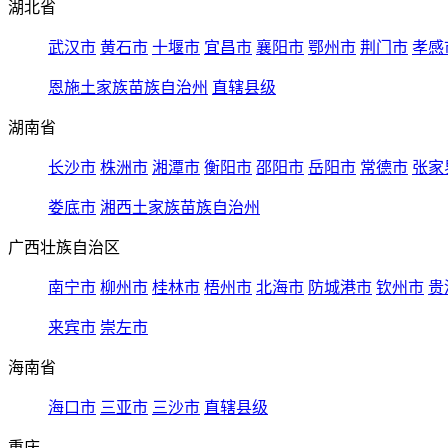
湖北省
武汉市
黄石市
十堰市
宜昌市
襄阳市
鄂州市
荆门市
孝感
恩施土家族苗族自治州
直辖县级
湖南省
长沙市
株洲市
湘潭市
衡阳市
邵阳市
岳阳市
常德市
张家
娄底市
湘西土家族苗族自治州
广西壮族自治区
南宁市
柳州市
桂林市
梧州市
北海市
防城港市
钦州市
贵
来宾市
崇左市
海南省
海口市
三亚市
三沙市
直辖县级
重庆