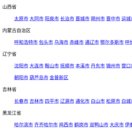
山西省
太原市
大同市
阳泉市
长治市
晋城市
朔州市
晋中市
运城
内蒙古自治区
呼和浩特市
包头市
乌海市
赤峰市
通辽市
鄂尔多斯市
呼
辽宁省
沈阳市
大连市
鞍山市
抚顺市
本溪市
丹东市
锦州市
营口
朝阳市
葫芦岛市
金普新区
吉林省
长春市
吉林市
四平市
辽源市
通化市
白山市
松原市
白城
黑龙江省
哈尔滨市
齐齐哈尔市
鸡西市
鹤岗市
双鸭山市
大庆市
伊