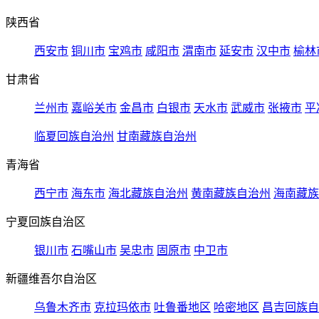
陕西省
西安市
铜川市
宝鸡市
咸阳市
渭南市
延安市
汉中市
榆林
甘肃省
兰州市
嘉峪关市
金昌市
白银市
天水市
武威市
张掖市
平
临夏回族自治州
甘南藏族自治州
青海省
西宁市
海东市
海北藏族自治州
黄南藏族自治州
海南藏族
宁夏回族自治区
银川市
石嘴山市
吴忠市
固原市
中卫市
新疆维吾尔自治区
乌鲁木齐市
克拉玛依市
吐鲁番地区
哈密地区
昌吉回族自