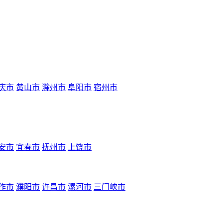
庆市
黄山市
滁州市
阜阳市
宿州市
安市
宜春市
抚州市
上饶市
作市
濮阳市
许昌市
漯河市
三门峡市