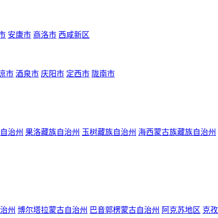
市
安康市
商洛市
西咸新区
凉市
酒泉市
庆阳市
定西市
陇南市
自治州
果洛藏族自治州
玉树藏族自治州
海西蒙古族藏族自治州
治州
博尔塔拉蒙古自治州
巴音郭楞蒙古自治州
阿克苏地区
克孜