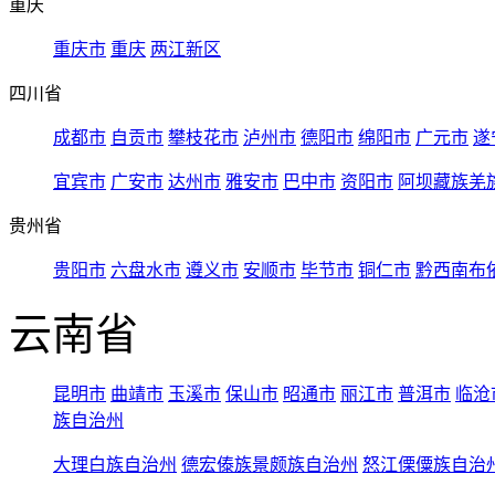
重庆
重庆市
重庆
两江新区
四川省
成都市
自贡市
攀枝花市
泸州市
德阳市
绵阳市
广元市
遂
宜宾市
广安市
达州市
雅安市
巴中市
资阳市
阿坝藏族羌
贵州省
贵阳市
六盘水市
遵义市
安顺市
毕节市
铜仁市
黔西南布
云南省
昆明市
曲靖市
玉溪市
保山市
昭通市
丽江市
普洱市
临沧
族自治州
大理白族自治州
德宏傣族景颇族自治州
怒江傈僳族自治