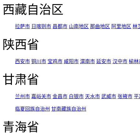
西藏自治区
拉萨市
日喀则市
昌都市
山南地区
那曲地区
阿里地区
林
陕西省
西安市
铜川市
宝鸡市
咸阳市
渭南市
延安市
汉中市
榆林
甘肃省
兰州市
嘉峪关市
金昌市
白银市
天水市
武威市
张掖市
平
临夏回族自治州
甘南藏族自治州
青海省