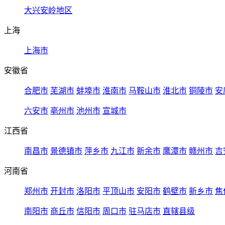
大兴安岭地区
上海
上海市
安徽省
合肥市
芜湖市
蚌埠市
淮南市
马鞍山市
淮北市
铜陵市
安
六安市
亳州市
池州市
宣城市
江西省
南昌市
景德镇市
萍乡市
九江市
新余市
鹰潭市
赣州市
吉
河南省
郑州市
开封市
洛阳市
平顶山市
安阳市
鹤壁市
新乡市
焦
南阳市
商丘市
信阳市
周口市
驻马店市
直辖县级