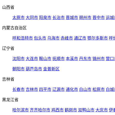
山西省
太原市
大同市
阳泉市
长治市
晋城市
朔州市
晋中市
运城
内蒙古自治区
呼和浩特市
包头市
乌海市
赤峰市
通辽市
鄂尔多斯市
呼
辽宁省
沈阳市
大连市
鞍山市
抚顺市
本溪市
丹东市
锦州市
营口
朝阳市
葫芦岛市
金普新区
吉林省
长春市
吉林市
四平市
辽源市
通化市
白山市
松原市
白城
黑龙江省
哈尔滨市
齐齐哈尔市
鸡西市
鹤岗市
双鸭山市
大庆市
伊