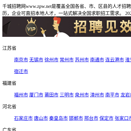
千城招聘网www.zpw.net是覆盖全国各省、市、区县的人
历，企业可直招本地人才，一站式解决全国求职招工需求。 2026
江苏省
南京市
无锡市
徐州市
常州市
苏州市
南通市
连云港市
淮
宿迁市
福建省
福州市
厦门市
莆田市
三明市
泉州市
漳州市
南平市
龙岩
河北省
石家庄市
唐山市
秦皇岛市
邯郸市
邢台市
保定市
张家口
广东省