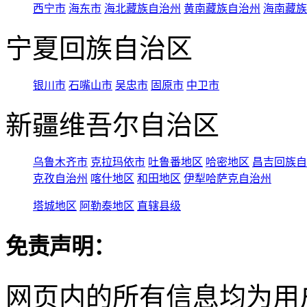
西宁市
海东市
海北藏族自治州
黄南藏族自治州
海南藏族
宁夏回族自治区
银川市
石嘴山市
吴忠市
固原市
中卫市
新疆维吾尔自治区
乌鲁木齐市
克拉玛依市
吐鲁番地区
哈密地区
昌吉回族自
克孜自治州
喀什地区
和田地区
伊犁哈萨克自治州
塔城地区
阿勒泰地区
直辖县级
免责声明：
网页内的所有信息均为用