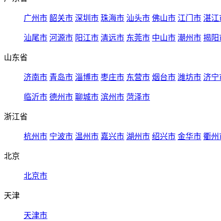
广州市
韶关市
深圳市
珠海市
汕头市
佛山市
江门市
湛江
汕尾市
河源市
阳江市
清远市
东莞市
中山市
潮州市
揭阳
山东省
济南市
青岛市
淄博市
枣庄市
东营市
烟台市
潍坊市
济宁
临沂市
德州市
聊城市
滨州市
菏泽市
浙江省
杭州市
宁波市
温州市
嘉兴市
湖州市
绍兴市
金华市
衢州
北京
北京市
天津
天津市