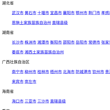
湖北省
武汉市
黄石市
十堰市
宜昌市
襄阳市
鄂州市
荆门市
孝感
恩施土家族苗族自治州
直辖县级
湖南省
长沙市
株洲市
湘潭市
衡阳市
邵阳市
岳阳市
常德市
张家
娄底市
湘西土家族苗族自治州
广西壮族自治区
南宁市
柳州市
桂林市
梧州市
北海市
防城港市
钦州市
贵
来宾市
崇左市
海南省
海口市
三亚市
三沙市
直辖县级